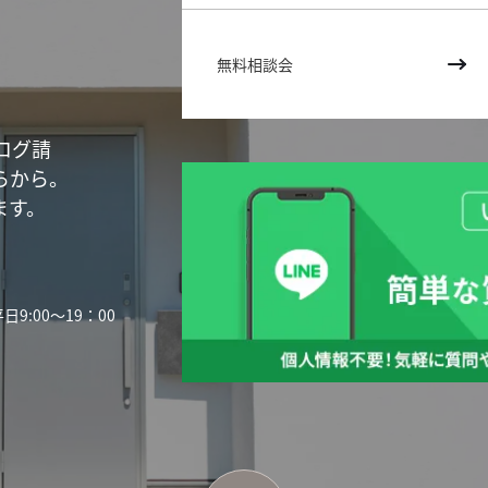
？
無料相談会
ログ請
らから。
ます。
平日9:00〜19：00